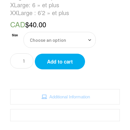
XLarge: 6 » et plus
XXLarge : 6’2 » et plus
CAD
$40.00
Size
Chandail
Add to cart
Passau
Hockey
à
manche
longue
bleu
marin
Additional Information
quantity