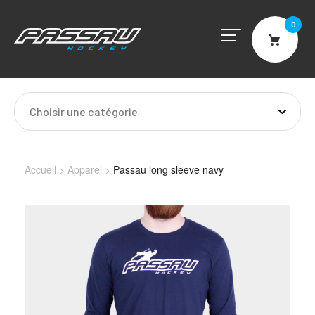
0
Cart
Choisir une catégorie
Accueil
>
Apparel
>
Passau long sleeve navy