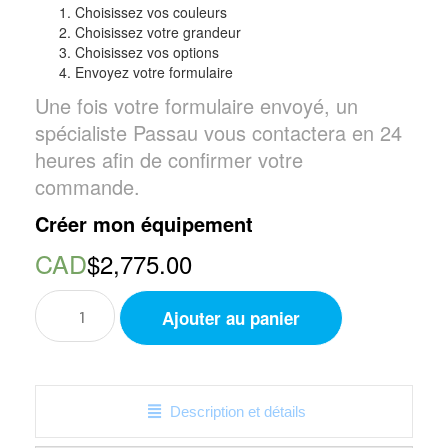
Choisissez vos couleurs
Choisissez votre grandeur
Choisissez vos options
Envoyez votre formulaire
Une fois votre formulaire envoyé, un
spécialiste Passau vous contactera en 24
heures afin de confirmer votre
commande.
Créer mon équipement
CAD
$2,775.00
quantité
Ajouter au panier
de
Ensemble
complet
de
DEK
Description et détails
Hockey
-