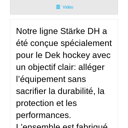
100%
Vidéo
SUR
MESURE
Notre ligne Stärke DH a
été conçue spécialement
pour le Dek hockey avec
un objectif clair: alléger
l’équipement sans
sacrifier la durabilité, la
protection et les
performances.
L'ensemble est fabriqué