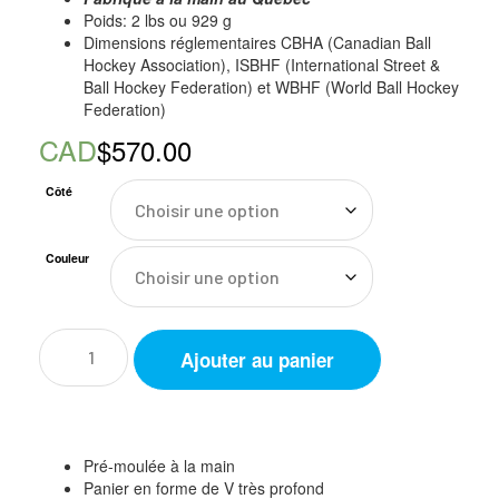
Poids: 2 lbs ou 929 g
Dimensions réglementaires CBHA (Canadian Ball
Hockey Association), ISBHF (International Street &
Ball Hockey Federation) et WBHF (World Ball Hockey
Federation)
CAD
$570.00
Côté
Couleur
quantité
Ajouter au panier
de
Mitaine
de
DEK
-
Pré-moulée à la main
EN
Panier en forme de V très profond
STOCK